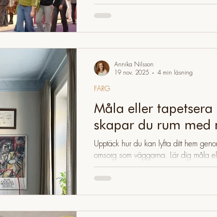
spaningar från Maison & Objet 2026, 
och varför personlig inredning alltid slår
Annika Nilsson
19 nov. 2025
4 min läsning
FÄRG
Måla eller tapetsera 
skapar du rum med 
Upptäck hur du kan lyfta ditt hem genom
omsorg som väggarna. Lär dig måla elle
karaktär, rymd och helhet.