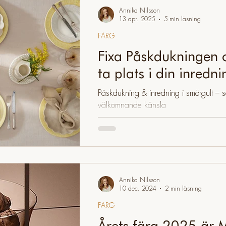
Annika Nilsson
13 apr. 2025
5 min läsning
FÄRG
Fixa Påskdukningen o
ta plats i din inredn
Påskdukning & inredning i smörgult – 
välkomnande känsla
Annika Nilsson
10 dec. 2024
2 min läsning
FÄRG
Årets färg 2025 är 