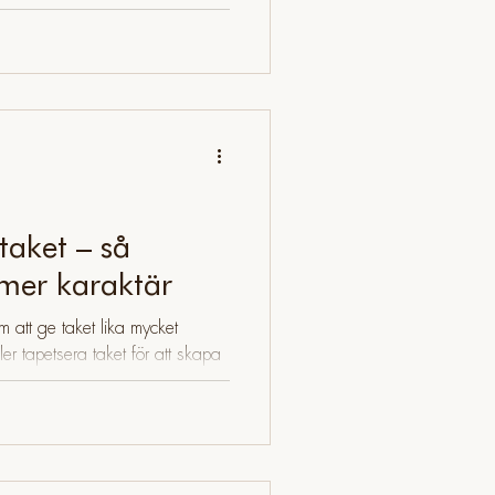
färgtrender, loppmarknadsfynd
 trender.
taket – så
mer karaktär
 att ge taket lika mycket
r tapetsera taket för att skapa