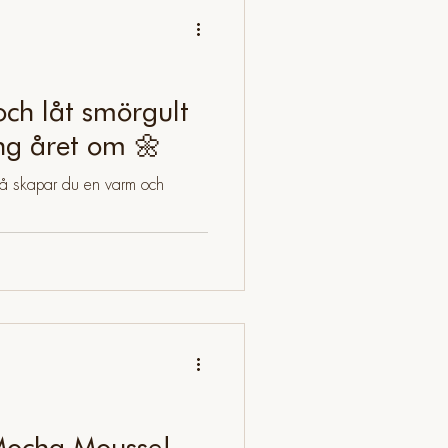
ch låt smörgult
ing året om 🌼
så skapar du en varm och
Mocha Mousse!