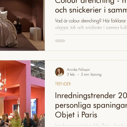
och snickerier i sam
Vad är colour drenching? Här förklarar
väggar, tak och snickerier i samma kulö
och mer sammanhållet rum.
Annika Nilsson
3 feb.
5 min läsning
TRENDER
Inredningstrender 2
personliga spaninga
Objet i Paris
Inredningsinspiration från Paris. Annik