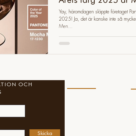
Yay, häromdagen släppte företaget Pan
2025! Ja, det är kanske inte så mycket 
Men...
RATION OCH
Kontakt
Fö
S
annika@fabhomes.se
Vil
Int
+46 708 83 93 15
Co
Kontaktformulär
Skicka