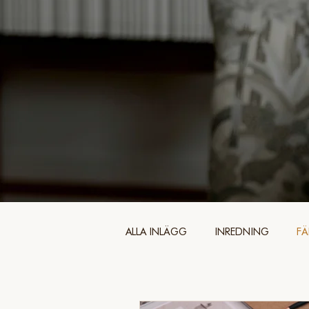
ALLA INLÄGG
INREDNING
F
ORGANISERA