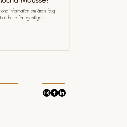
tone information om årets färg
att hurra för egentligen.
r dig
Följ
lkor
egritetspolicy
okiepolicy