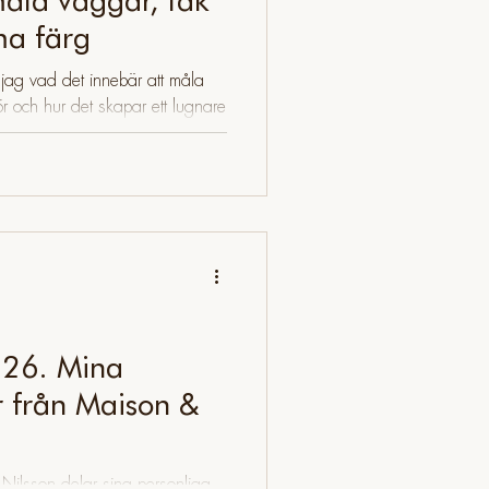
ma färg
 jag vad det innebär att måla
r och hur det skapar ett lugnare
026. Mina
r från Maison &
a Nilsson delar sina personliga