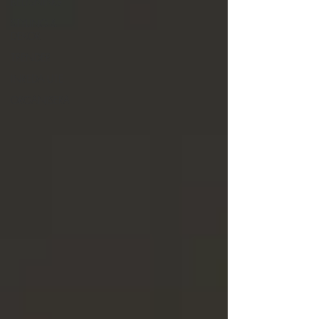
BELYSNING
STYLING &
DEKOR
TRENDER
INREDA UTE
ORGANISERA