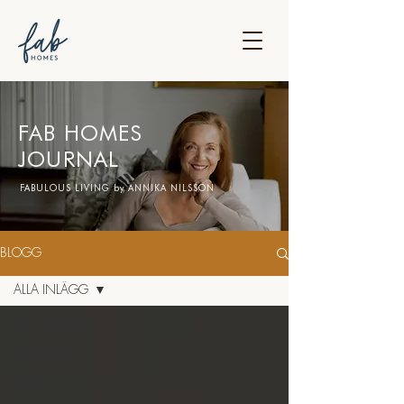
FAB HOMES
JOURNAL
FABULOUS LIVING by ANNIKA NILSSON
BLOGG
ALLA INLÄGG
ALLA INLÄGG
INREDNING
FÄRG