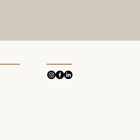
r dig
Följ
lkor
egritetspolicy
okiepolicy