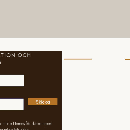
RATION OCH
Kontakt
Fö
S
annika@fabhomes.se
Vil
Int
+46 708 83 93 15
Co
Kontaktformulär
Skicka
tt Fab Homes får skicka e-post
sin
integritetspolicy