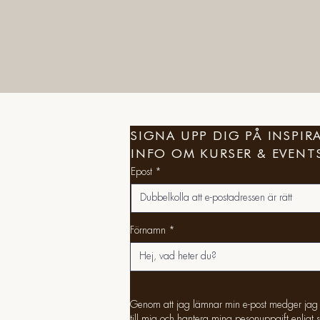
SIGNA UPP DIG PÅ INSPI
INFO OM KURSER & EVENT
Epost
Förnamn
Genom att jag lämnar min e-post medger jag a
till mig och hantera mina pesonuppgift enligt 